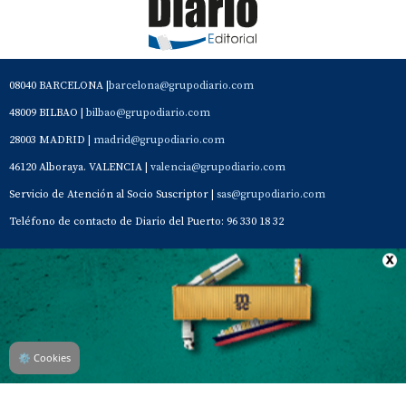
08040 BARCELONA |
barcelona@grupodiario.com
48009 BILBAO |
bilbao@grupodiario.com
28003 MADRID |
madrid@grupodiario.com
46120 Alboraya. VALENCIA |
valencia@grupodiario.com
Servicio de Atención al Socio Suscriptor |
sas@grupodiario.com
Teléfono de contacto de Diario del Puerto: 96 330 18 32
Contacto
Aviso Legal
Quiénes somos
Política de privacidad
⚙
Cookies