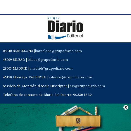
08040 BARCELONA |
barcelona@grupodiario.com
48009 BILBAO |
bilbao@grupodiario.com
28003 MADRID |
madrid@grupodiario.com
46120 Alboraya. VALENCIA |
valencia@grupodiario.com
Servicio de Atención al Socio Suscriptor |
sas@grupodiario.com
Teléfono de contacto de Diario del Puerto: 96 330 18 32
Contacto
Aviso Legal
Quiénes somos
Política de privacidad