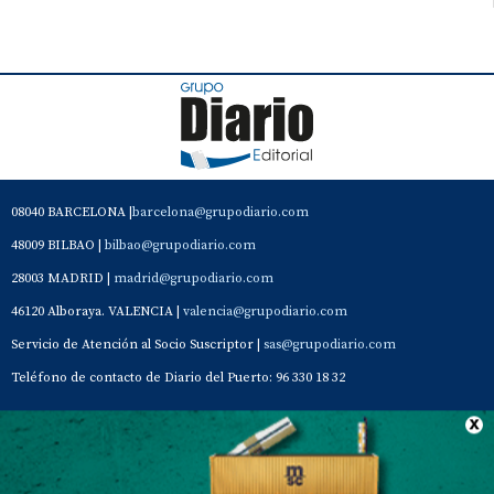
08040 BARCELONA |
barcelona@grupodiario.com
48009 BILBAO |
bilbao@grupodiario.com
28003 MADRID |
madrid@grupodiario.com
46120 Alboraya. VALENCIA |
valencia@grupodiario.com
Servicio de Atención al Socio Suscriptor |
sas@grupodiario.com
Teléfono de contacto de Diario del Puerto: 96 330 18 32
Contacto
Aviso Legal
Quiénes somos
Política de privacidad