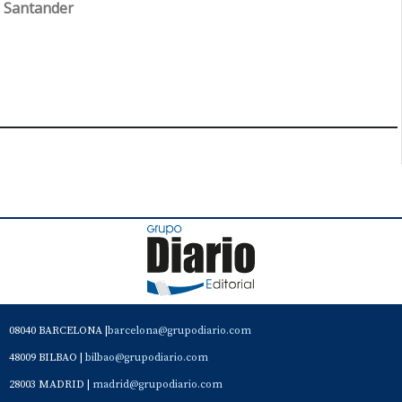
Santander
08040 BARCELONA |
barcelona@grupodiario.com
48009 BILBAO |
bilbao@grupodiario.com
28003 MADRID |
madrid@grupodiario.com