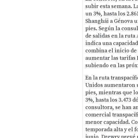
subir esta semana. L
un 3%, hasta los 2.86
Shanghái a Génova un
pies. Según la consu
de salidas en la rut
indica una capacidad
combina el inicio de 
aumentar las tarifas 
subiendo en las pró
En la ruta transpacífi
Unidos aumentaron un
pies, mientras que l
3%, hasta los 3.473 d
consultora, se han a
comercial transpacíf
menor capacidad. Con
temporada alta y el 
junio, Drewry prevé u