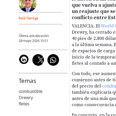
que vuelva a ajust
un reajuste que se
conflicto entre Es
Raúl Tárrega
VALENCIA. El
World 
Drewry, ha cerrado 
Última actualización
40 pies de 2.800 dól
28 mayo 2026 15:51
a la última semana. 
de espacios de carg
inicio de la temporad
fletes al contado a 
Con todo, ese aument
Temas
comienzo antes de ti
del precio del
combu
combustible
también explicaría q
Drewry
antes de una más que
fletes
como consecuencia de
En concreto, en la ru