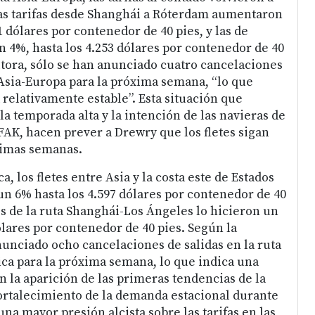
as tarifas desde Shanghái a Róterdam aumentaron
1 dólares por contenedor de 40 pies, y las de
 4%, hasta los 4.253 dólares por contenedor de 40
ltora, sólo se han anunciado cuatro cancelaciones
a Asia-Europa para la próxima semana, “lo que
 relativamente estable”. Esta situación que
la temporada alta y la intención de las navieras de
FAK, hacen prever a Drewry que los fletes sigan
ximas semanas.
ca, los fletes entre Asia y la costa este de Estados
 6% hasta los 4.597 dólares por contenedor de 40
os de la ruta Shanghái-Los Ángeles lo hicieron un
ólares por contenedor de 40 pies. Según la
nunciado ocho cancelaciones de salidas en la ruta
ica para la próxima semana, lo que indica una
 la aparición de las primeras tendencias de la
fortalecimiento de la demanda estacional durante
na mayor presión alcista sobre las tarifas en las