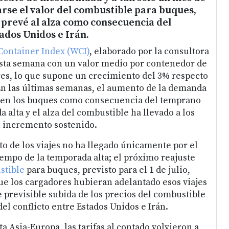
arse el valor del combustible para buques,
 prevé al alza como consecuencia del
tados Unidos e Irán.
Container Index (WCI)
, elaborado por la consultora
esta semana con un valor medio por contenedor de
ares, lo que supone un crecimiento del 3% respecto
En las últimas semanas, el aumento de la demanda
a en los buques como consecuencia del temprano
a alta y el alza del combustible ha llevado a los
un incremento sostenido.
o de los viajes no ha llegado únicamente por el
empo de la temporada alta; el próximo reajuste
stible
para buques, previsto para el 1 de julio,
ue los cargadores hubieran adelantado esos viajes
 previsible subida de los precios del combustible
l conflicto entre Estados Unidos e Irán.
ta Asia-Europa, las tarifas al contado volvieron a