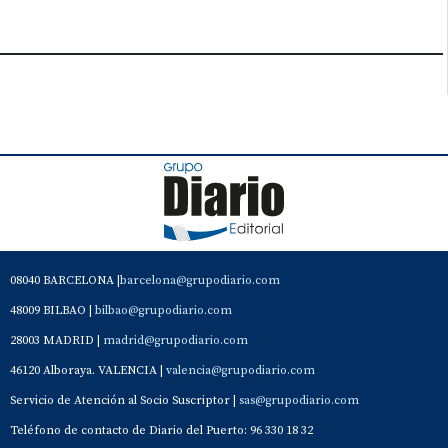
08040 BARCELONA |
barcelona@grupodiario.com
48009 BILBAO |
bilbao@grupodiario.com
28003 MADRID |
madrid@grupodiario.com
46120 Alboraya. VALENCIA |
valencia@grupodiario.com
Servicio de Atención al Socio Suscriptor |
sas@grupodiario.com
Teléfono de contacto de Diario del Puerto: 96 330 18 32