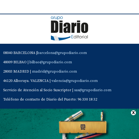
08040 BARCELONA |
barcelona@grupodiario.com
48009 BILBAO |
bilbao@grupodiario.com
28003 MADRID |
madrid@grupodiario.com
46120 Alboraya. VALENCIA |
valencia@grupodiario.com
Servicio de Atención al Socio Suscriptor |
sas@grupodiario.com
Teléfono de contacto de Diario del Puerto: 96 330 18 32
Contacto
Aviso Legal
Quiénes somos
Política de privacidad