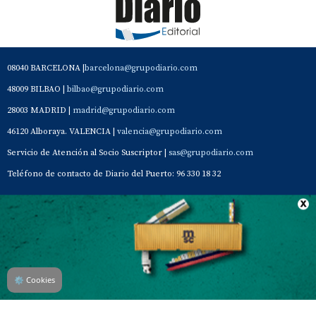
08040 BARCELONA |
barcelona@grupodiario.com
48009 BILBAO |
bilbao@grupodiario.com
28003 MADRID |
madrid@grupodiario.com
46120 Alboraya. VALENCIA |
valencia@grupodiario.com
Servicio de Atención al Socio Suscriptor |
sas@grupodiario.com
Teléfono de contacto de Diario del Puerto: 96 330 18 32
Contacto
Aviso Legal
Quiénes somos
Política de privacidad
⚙
Cookies