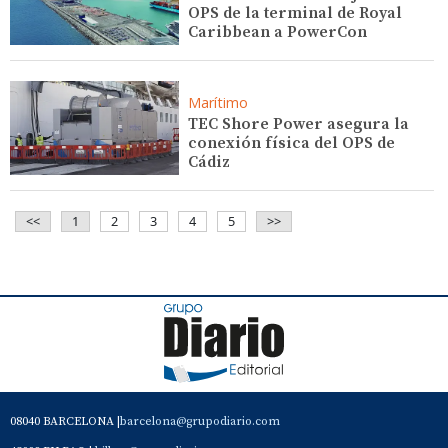
OPS de la terminal de Royal
Caribbean a PowerCon
Marítimo
TEC Shore Power asegura la
conexión física del OPS de
Cádiz
<<
1
2
3
4
5
>>
08040 BARCELONA |
barcelona@grupodiario.com