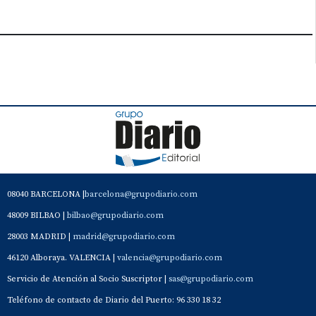
08040 BARCELONA |
barcelona@grupodiario.com
48009 BILBAO |
bilbao@grupodiario.com
28003 MADRID |
madrid@grupodiario.com
46120 Alboraya. VALENCIA |
valencia@grupodiario.com
Servicio de Atención al Socio Suscriptor |
sas@grupodiario.com
Teléfono de contacto de Diario del Puerto: 96 330 18 32