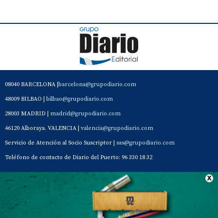
08040 BARCELONA |
barcelona@grupodiario.com
48009 BILBAO |
bilbao@grupodiario.com
28003 MADRID |
madrid@grupodiario.com
46120 Alboraya. VALENCIA |
valencia@grupodiario.com
Servicio de Atención al Socio Suscriptor |
sas@grupodiario.com
Teléfono de contacto de Diario del Puerto: 96 330 18 32
Contacto
Aviso Legal
Quiénes somos
Política de privacidad