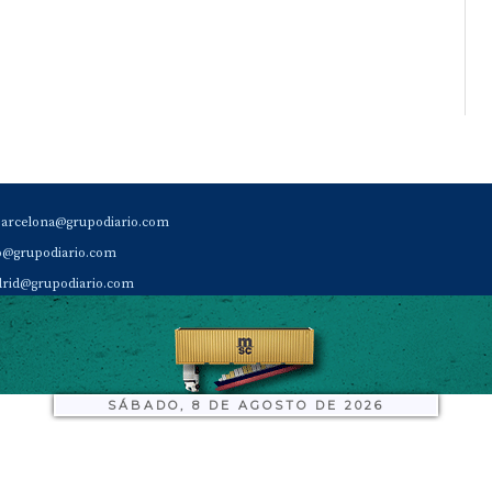
barcelona@grupodiario.com
ao@grupodiario.com
rid@grupodiario.com
ENCIA |
valencia@grupodiario.com
al Socio Suscriptor |
sas@grupodiario.com
de Diario del Puerto: 96 330 18 32
SÁBADO, 8 DE AGOSTO DE 2026