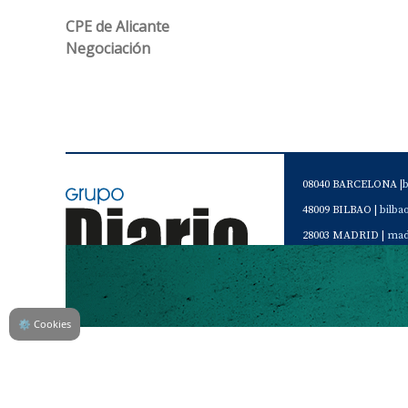
CPE de Alicante
Negociación
08040 BARCELONA |
48009 BILBAO |
bilb
28003 MADRID |
mad
46120 Alboraya. VAL
Servicio de Atención 
Teléfono de contacto 
⚙
Cookies