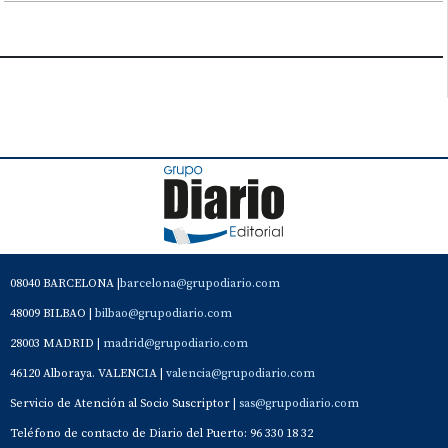
08040 BARCELONA |
barcelona@grupodiario.com
48009 BILBAO |
bilbao@grupodiario.com
28003 MADRID |
madrid@grupodiario.com
46120 Alboraya. VALENCIA |
valencia@grupodiario.com
Servicio de Atención al Socio Suscriptor |
sas@grupodiario.com
Teléfono de contacto de Diario del Puerto: 96 330 18 32