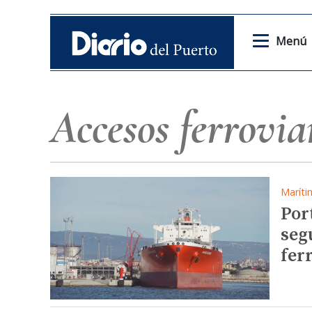
Menú
Accesos ferrovia
Maríti
Por
seg
fer