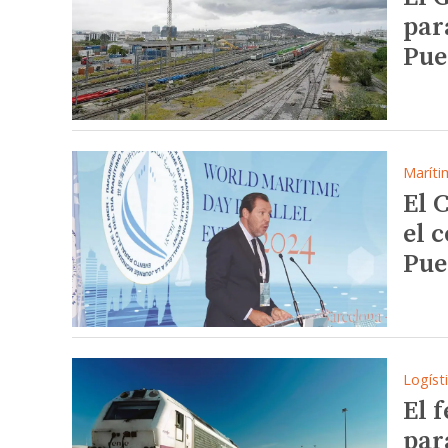
par
Pue
Maríti
El 
el 
Pue
Logíst
El 
par