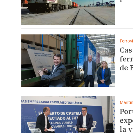
Ferrovi
Cas
fer
de 
Maríti
Por
exp
la 