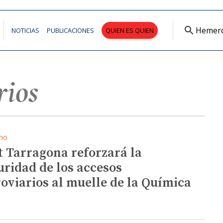
Hemer
NOTICIAS
PUBLICACIONES
QUIEN ES QUIEN
rios
mo
t Tarragona reforzará la
uridad de los accesos
roviarios al muelle de la Química