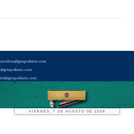
barcelona@grupodiario.com
ao@grupodiario.com
rid@grupodiario.com
ENCIA |
valencia@grupodiario.com
al Socio Suscriptor |
sas@grupodiario.com
de Diario del Puerto: 96 330 18 32
VIERNES, 7 DE AGOSTO DE 2026