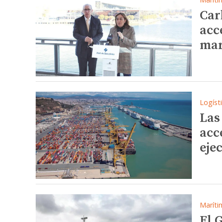
Car
acc
mar
Logíst
Las
acc
eje
Maríti
El 