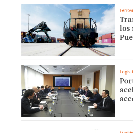
Ferrovi
Tra
los
Pue
Logíst
Por
ace
acc
Maríti