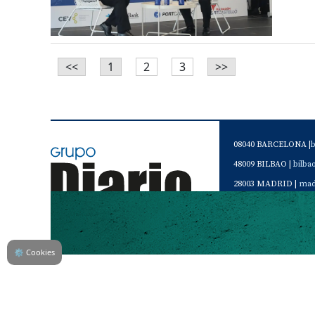
<<
1
2
3
>>
08040 BARCELONA |
48009 BILBAO |
bilb
28003 MADRID |
mad
46120 Alboraya. VAL
Servicio de Atención 
Teléfono de contacto 
⚙
Cookies