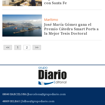
con Santa Fe
Marítimo
José María Gómez gana el
Premio Cátedra Smart Ports a
la Mejor Tesis Doctoral
<<
1
2
>>
08040 BARCELONA |
barcelona@grupodiario.com
48009 BILBAO |
bilbao@grupodiario.com