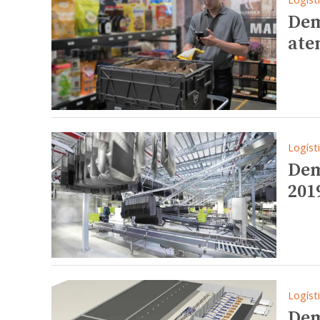
Dem
ate
Logíst
Dem
201
Logíst
Dem