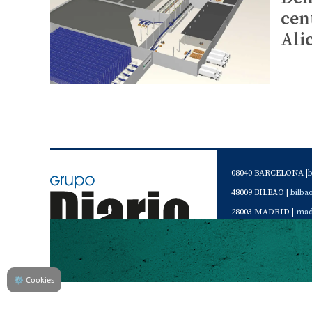
cen
Ali
08040 BARCELONA |
48009 BILBAO |
bilb
28003 MADRID |
mad
46120 Alboraya. VAL
Servicio de Atención 
Teléfono de contacto 
⚙
Cookies