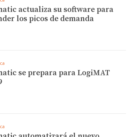
atic actualiza su software para
nder los picos de demanda
ica
atic se prepara para LogiMAT
9
ica
atic automatizará el nuevo