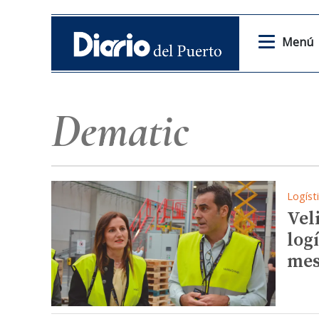
Menú
Dematic
Logíst
Vel
log
mes