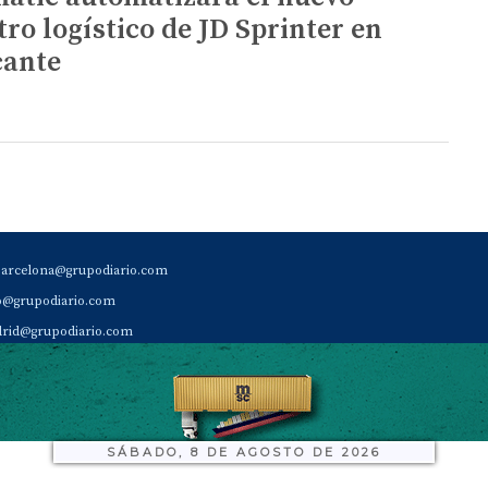
tro logístico de JD Sprinter en
cante
barcelona@grupodiario.com
ao@grupodiario.com
rid@grupodiario.com
ENCIA |
valencia@grupodiario.com
al Socio Suscriptor |
sas@grupodiario.com
de Diario del Puerto: 96 330 18 32
SÁBADO, 8 DE AGOSTO DE 2026