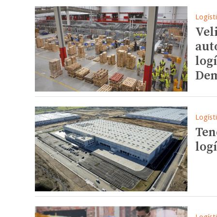
Logíst
Vel
aut
log
Dem
Logíst
Ten
log
Logíst