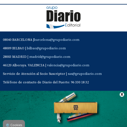
08040 BARCELONA |
barcelona@grupodiario.com
48009 BILBAO |
bilbao@grupodiario.com
28003 MADRID |
madrid@grupodiario.com
46120 Alboraya. VALENCIA |
valencia@grupodiario.com
Servicio de Atención al Socio Suscriptor |
sas@grupodiario.com
Teléfono de contacto de Diario del Puerto: 96 330 18 32
Contacto
Aviso Legal
Quiénes somos
Política de privacidad
⚙
Cookies