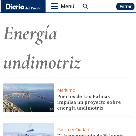
Menú
Hemeroteca
Entrar
Energía
undimotriz
Marítimo
Puertos de Las Palmas
impulsa un proyecto sobre
energía undimotriz
Puerto y Ciudad
El Ayuntamiento de Valencia