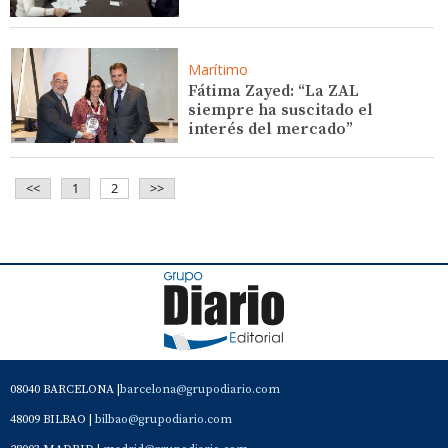
Marítimo
Fátima Zayed: “La ZAL
siempre ha suscitado el
interés del mercado”
<<
1
2
>>
08040 BARCELONA |
barcelona@grupodiario.com
48009 BILBAO |
bilbao@grupodiario.com