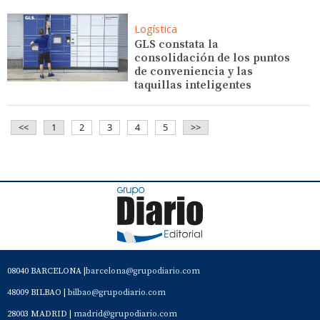
Logística
GLS constata la
consolidación de los puntos
de conveniencia y las
taquillas inteligentes
<<
1
2
3
4
5
>>
08040 BARCELONA |
barcelona@grupodiario.com
48009 BILBAO |
bilbao@grupodiario.com
28003 MADRID |
madrid@grupodiario.com