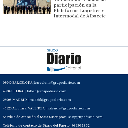
participación en la
Plataforma Logística e
Intermodal de Albacete
08040 BARCELONA |
barcelona@grupodiario.com
48009 BILBAO |
bilbao@grupodiario.com
28003 MADRID |
madrid@grupodiario.com
46120 Alboraya. VALENCIA |
valencia@grupodiario.com
Servicio de Atención al Socio Suscriptor |
sas@grupodiario.com
Teléfono de contacto de Diario del Puerto: 96 330 18 32