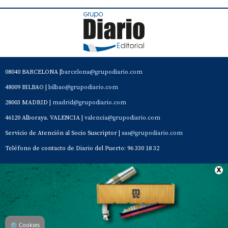
08040 BARCELONA |
barcelona@grupodiario.com
48009 BILBAO |
bilbao@grupodiario.com
28003 MADRID |
madrid@grupodiario.com
46120 Alboraya. VALENCIA |
valencia@grupodiario.com
Servicio de Atención al Socio Suscriptor |
sas@grupodiario.com
Teléfono de contacto de Diario del Puerto: 96 330 18 32
Contacto
Aviso Legal
Quiénes somos
Política de privacidad
⚙
Cookies