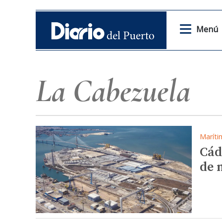
Menú
La Cabezuela
Maríti
Cád
de 