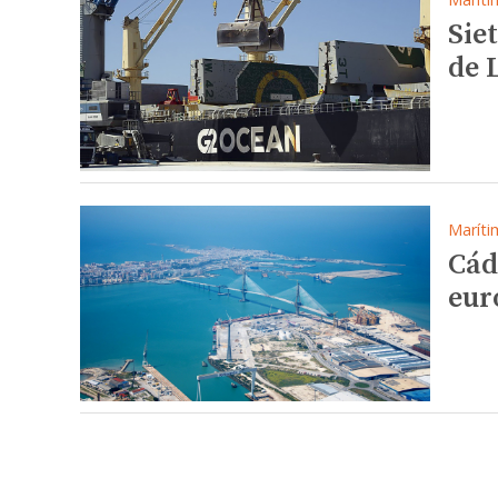
Sie
de 
Maríti
Cád
eur