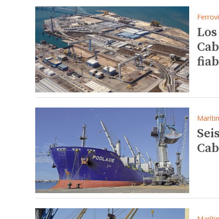
Ferrovi
Los
Cab
fia
Maríti
Sei
Cab
Maríti