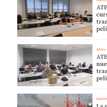
ATE
cur
tra
pel
Aéreo
ATE
nue
tra
pel
Maríti
La 