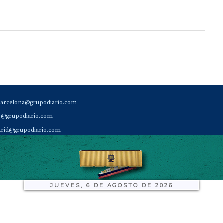
barcelona@grupodiario.com
ao@grupodiario.com
rid@grupodiario.com
ENCIA |
valencia@grupodiario.com
al Socio Suscriptor |
sas@grupodiario.com
de Diario del Puerto: 96 330 18 32
JUEVES, 6 DE AGOSTO DE 2026