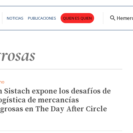
Hemer
NOTICIAS
PUBLICACIONES
QUIEN ES QUIEN
grosas
mo
n Sistach expone los desafíos de
logística de mercancías
igrosas en The Day After Circle