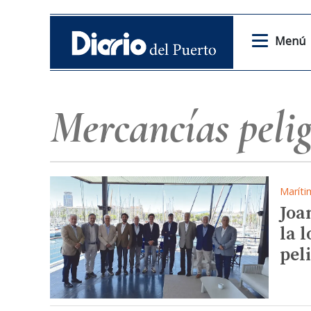
Menú
Mercancías peli
Maríti
Joa
la 
pel