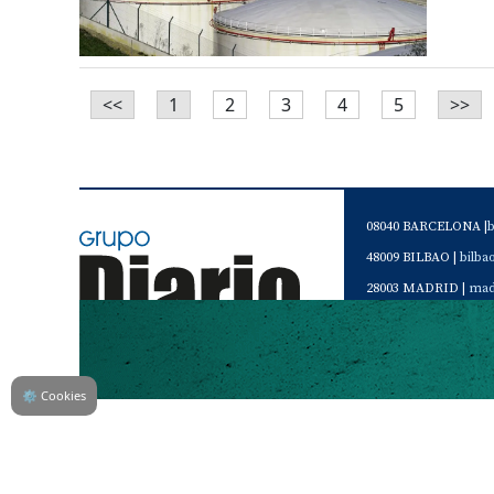
<<
1
2
3
4
5
>>
08040 BARCELONA |
48009 BILBAO |
bilb
28003 MADRID |
mad
46120 Alboraya. VAL
Servicio de Atención 
Teléfono de contacto 
⚙
Cookies