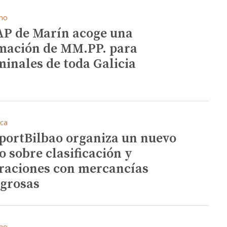
mo
AP de Marín acoge una
mación de MM.PP. para
minales de toda Galicia
ica
portBilbao organiza un nuevo
lo sobre clasificación y
raciones con mercancías
igrosas
mo