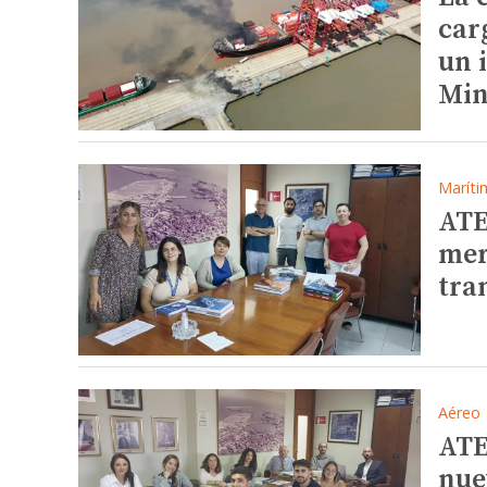
car
un 
Mi
Maríti
ATE
mer
tra
Aéreo
ATE
nue