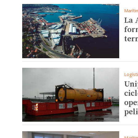
Maríti
La 
for
ter
Logíst
Uni
cic
ope
pel
Maríti