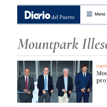
Menú
Mountpark Illes
Logíst
Mou
pro