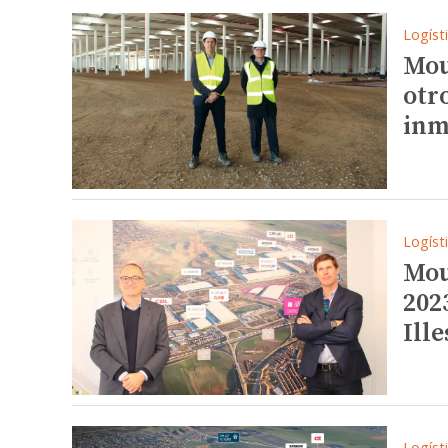
Logíst
Mou
otr
inm
Logíst
Mou
202
Ill
Logíst