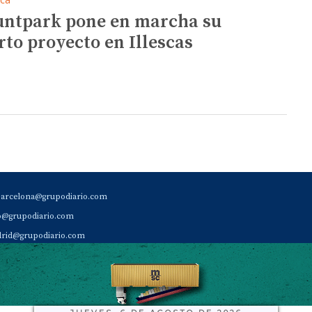
ntpark pone en marcha su
rto proyecto en Illescas
barcelona@grupodiario.com
ao@grupodiario.com
rid@grupodiario.com
ENCIA |
valencia@grupodiario.com
al Socio Suscriptor |
sas@grupodiario.com
de Diario del Puerto: 96 330 18 32