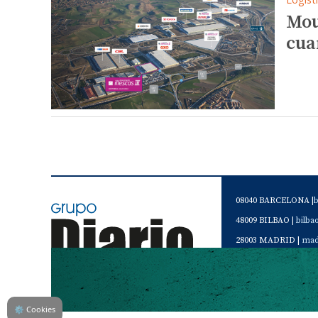
Mou
cua
08040 BARCELONA |
48009 BILBAO |
bilb
28003 MADRID |
mad
46120 Alboraya. VAL
Servicio de Atención 
Teléfono de contacto 
⚙
Cookies