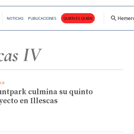
Hemer
NOTICIAS
PUBLICACIONES
QUIEN ES QUIEN
cas IV
ica
ntpark culmina su quinto
yecto en Illescas