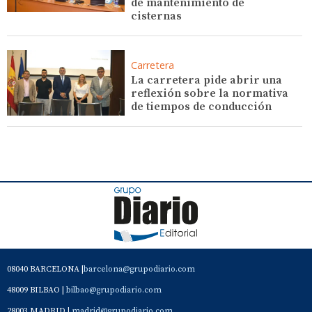
de mantenimiento de
cisternas
Carretera
La carretera pide abrir una
reflexión sobre la normativa
de tiempos de conducción
08040 BARCELONA |
barcelona@grupodiario.com
48009 BILBAO |
bilbao@grupodiario.com
28003 MADRID |
madrid@grupodiario.com