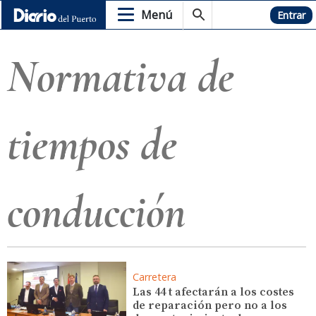
Menú
Hemeroteca
Entrar
Normativa de
tiempos de
conducción
Carretera
Las 44 t afectarán a los costes
de reparación pero no a los