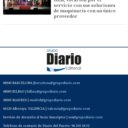
servicio con sus soluciones
de maquinaria con un único
proveedor
08040 BARCELONA |
barcelona@grupodiario.com
48009 BILBAO |
bilbao@grupodiario.com
28003 MADRID |
madrid@grupodiario.com
46120 Alboraya. VALENCIA |
valencia@grupodiario.com
Servicio de Atención al Socio Suscriptor |
sas@grupodiario.com
Teléfono de contacto de Diario del Puerto: 96 330 18 32