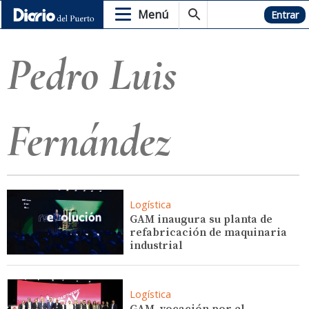
Menú
Hemeroteca
Entrar
Pedro Luis
Fernández
Logística
GAM inaugura su planta de
refabricación de maquinaria
industrial
Logística
GAM, vocación por el