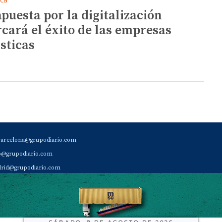
apuesta por la digitalización
cará el éxito de las empresas
ísticas
barcelona@grupodiario.com
ao@grupodiario.com
rid@grupodiario.com
ENCIA |
valencia@grupodiario.com
al Socio Suscriptor |
sas@grupodiario.com
de Diario del Puerto: 96 330 18 32