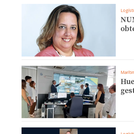
Logíst
NUM
obt
Maríti
Hue
ges
Logíst