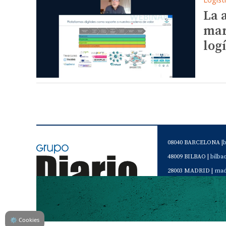
La 
mar
log
08040 BARCELONA |
48009 BILBAO |
bilb
28003 MADRID |
mad
46120 Alboraya. VAL
Servicio de Atención 
Teléfono de contacto 
⚙
Cookies