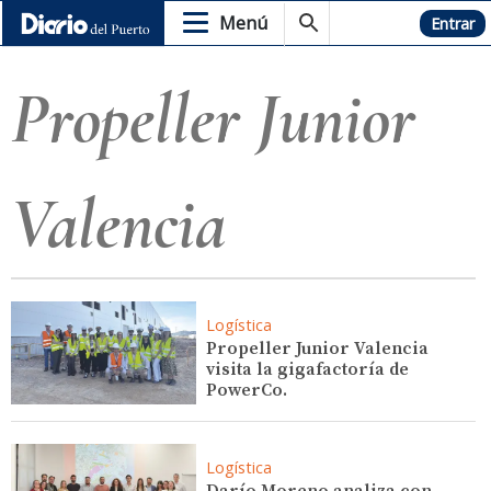
Menú
Hemeroteca
Entrar
Propeller Junior
Valencia
Logística
Propeller Junior Valencia
visita la gigafactoría de
PowerCo.
Logística
Darío Moreno analiza con