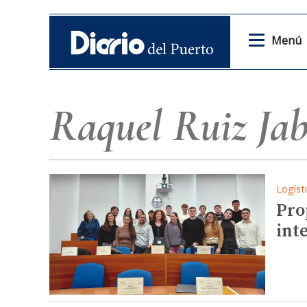
Menú
Raquel Ruiz Jab
Logíst
Pro
int