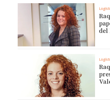
Logíst
Raq
pap
del
Logíst
Raq
pre
Val