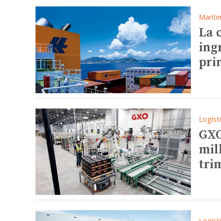
Maríti
La 
ing
pri
Logíst
GXO
mil
tri
Logíst