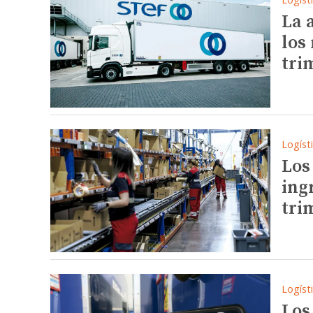
La 
los
tri
Logíst
Los
ing
tri
Logíst
Los