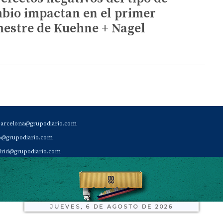
bio impactan en el primer
mestre de Kuehne + Nagel
barcelona@grupodiario.com
ao@grupodiario.com
rid@grupodiario.com
ENCIA |
valencia@grupodiario.com
al Socio Suscriptor |
sas@grupodiario.com
de Diario del Puerto: 96 330 18 32
JUEVES, 6 DE AGOSTO DE 2026