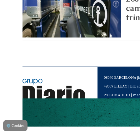
cam
tri
08040 BARCELONA |
48009 BILBAO |
bilb
28003 MADRID |
mad
46120 Alboraya. VAL
Servicio de Atención 
Teléfono de contacto 
⚙
Cookies