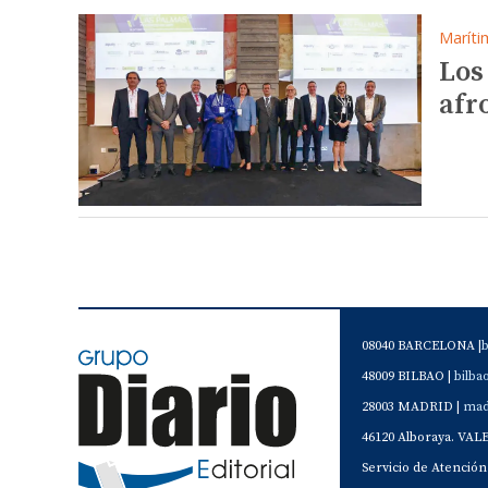
Maríti
Los
afr
08040 BARCELONA |
48009 BILBAO |
bilb
28003 MADRID |
mad
46120 Alboraya. VAL
Servicio de Atención 