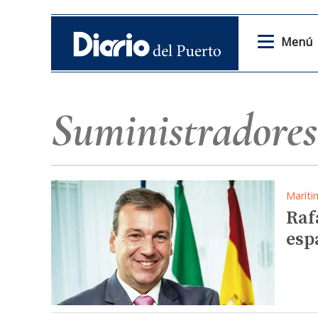
Menú
Suministradore
Maríti
Raf
esp