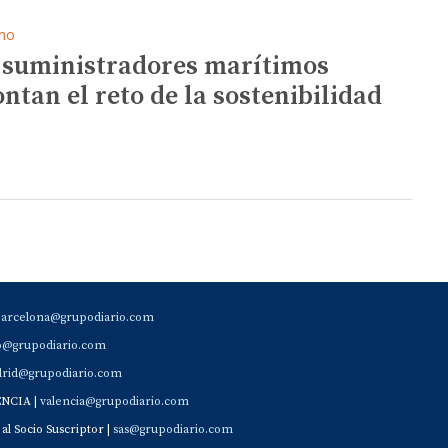
mo
 suministradores marítimos
ontan el reto de la sostenibilidad
barcelona@grupodiario.com
ao@grupodiario.com
rid@grupodiario.com
ENCIA |
valencia@grupodiario.com
al Socio Suscriptor |
sas@grupodiario.com