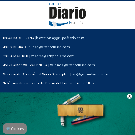
08040 BARCELONA |
barcelona@grupodiario.com
48009 BILBAO |
bilbao@grupodiario.com
28003 MADRID |
madrid@grupodiario.com
46120 Alboraya. VALENCIA |
valencia@grupodiario.com
Servicio de Atención al Socio Suscriptor |
sas@grupodiario.com
Teléfono de contacto de Diario del Puerto: 96 330 18 32
Contacto
Aviso Legal
Quiénes somos
Política de privacidad
⚙
Cookies