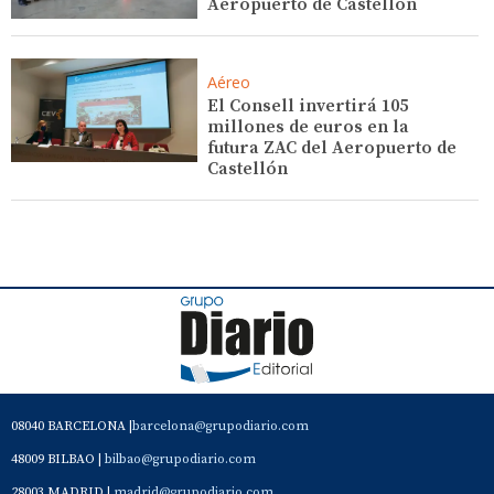
Aeropuerto de Castellón
Aéreo
El Consell invertirá 105
millones de euros en la
futura ZAC del Aeropuerto de
Castellón
08040 BARCELONA |
barcelona@grupodiario.com
48009 BILBAO |
bilbao@grupodiario.com
28003 MADRID |
madrid@grupodiario.com