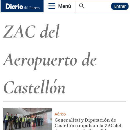
Menú
Hemeroteca
Entrar
ZAC del
Aeropuerto de
Castellón
Aéreo
Generalitat y Diputación de
Castellón impulsan la ZAC del