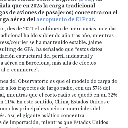
la que en 2025 la carga tradicional
gas de aviones de pasajeros) concentraron el
arga aérea del
aeropuerto de El Prat
.
, des de 2021 el volúmen de mercancías movidas
tradicional ha ido subiendo año tras año, mientras
ess/courier se ha mantenido estable. Jaime
sulting de GPA, ha señalado que “estos datos
ación estructural del perfil industrial y
ga aérea en Barcelona, más allá de efectos
 al e-commerce”.
ones del Observatorio es que el modelo de carga de
do a los trayectos de largo radio, con un 57% del
tal, mientras que el corto radio se quedó en un 32%
un 11%. En este sentido, China, Estados Unidos e
como los principales socios comerciales del
s. Así, el gigante asiático concentra
s de importación, mientras que Estados Unidos