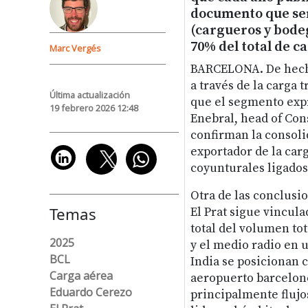
documento que seña
(cargueros y bode
70% del total de c
Marc Vergés
BARCELONA. De hecho
a través de la carga 
Última actualización
que el segmento expr
19 febrero 2026 12:48
Enebral, head of Con
confirman la consolid
exportador de la car
coyunturales ligados
Otra de las conclusi
Temas
El Prat sigue vincula
total del volumen to
2025
y el medio radio en 
BCL
India se posicionan 
Carga aérea
aeropuerto barceloné
Eduardo Cerezo
principalmente flujo