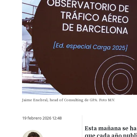
Jaime Enebral, head of Consulting de GPA. Foto M.V.
19 febrero 2026 12:48
Esta mañana se ha
que cada año publi