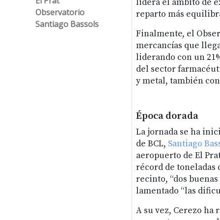
El Prat
lidera el ámbito de 
Observatorio
reparto más equilibr
Santiago Bassols
Finalmente, el Obser
mercancías que llegan
liderando con un 21%
del sector farmacéut
y metal, también con
Época dorada
La jornada se ha inic
de BCL,
Santiago Bas
aeropuerto de El Prat
récord de toneladas 
recinto, “dos buenas 
lamentado “las dificu
A su vez, Cerezo ha r