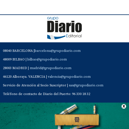
08040 BARCELONA |
barcelona@grupodiario.com
48009 BILBAO |
bilbao@grupodiario.com
28003 MADRID |
madrid@grupodiario.com
46120 Alboraya. VALENCIA |
valencia@grupodiario.com
Servicio de Atención al Socio Suscriptor |
sas@grupodiario.com
Teléfono de contacto de Diario del Puerto: 96 330 18 32
Contacto
Aviso Legal
Quiénes somos
Política de privacidad