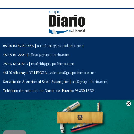
08040 BARCELONA |
barcelona@grupodiario.com
48009 BILBAO |
bilbao@grupodiario.com
28003 MADRID |
madrid@grupodiario.com
46120 Alboraya. VALENCIA |
valencia@grupodiario.com
Servicio de Atención al Socio Suscriptor |
sas@grupodiario.com
Teléfono de contacto de Diario del Puerto: 96 330 18 32
Contacto
Aviso Legal
Quiénes somos
Política de privacidad