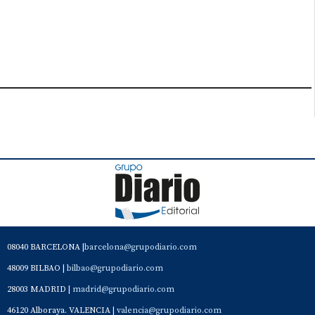
08040 BARCELONA |
barcelona@grupodiario.com
48009 BILBAO |
bilbao@grupodiario.com
28003 MADRID |
madrid@grupodiario.com
46120 Alboraya. VALENCIA |
valencia@grupodiario.com