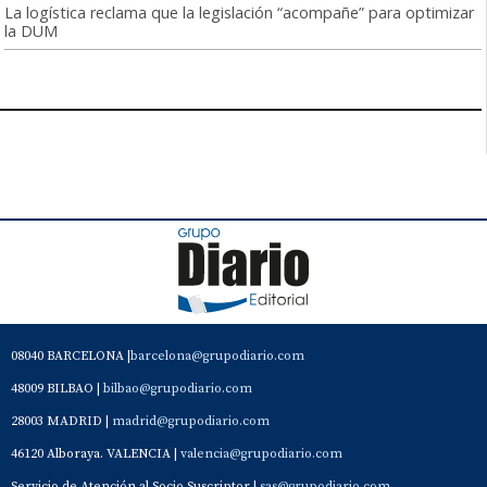
La logística reclama que la legislación “acompañe” para optimizar
la DUM
08040 BARCELONA |
barcelona@grupodiario.com
48009 BILBAO |
bilbao@grupodiario.com
28003 MADRID |
madrid@grupodiario.com
46120 Alboraya. VALENCIA |
valencia@grupodiario.com
Servicio de Atención al Socio Suscriptor |
sas@grupodiario.com