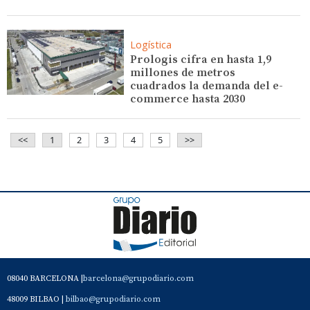
Logística
Prologis cifra en hasta 1,9
millones de metros
cuadrados la demanda del e-
commerce hasta 2030
<<
1
2
3
4
5
>>
08040 BARCELONA |
barcelona@grupodiario.com
48009 BILBAO |
bilbao@grupodiario.com