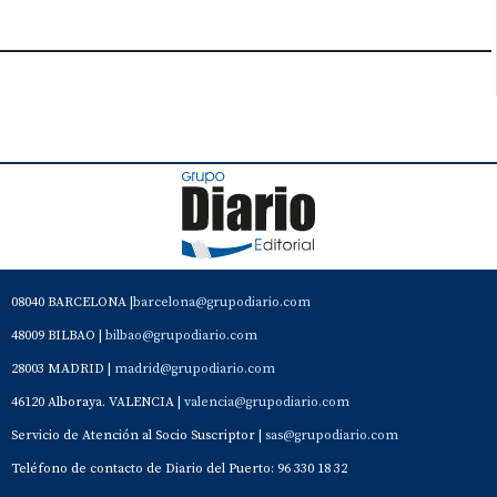
08040 BARCELONA |
barcelona@grupodiario.com
48009 BILBAO |
bilbao@grupodiario.com
28003 MADRID |
madrid@grupodiario.com
46120 Alboraya. VALENCIA |
valencia@grupodiario.com
Servicio de Atención al Socio Suscriptor |
sas@grupodiario.com
Teléfono de contacto de Diario del Puerto: 96 330 18 32