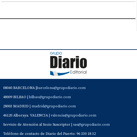
08040 BARCELONA |
barcelona@grupodiario.com
48009 BILBAO |
bilbao@grupodiario.com
28003 MADRID |
madrid@grupodiario.com
46120 Alboraya. VALENCIA |
valencia@grupodiario.com
Servicio de Atención al Socio Suscriptor |
sas@grupodiario.com
Teléfono de contacto de Diario del Puerto: 96 330 18 32