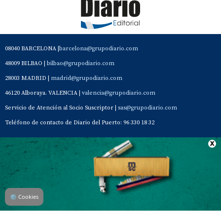
08040 BARCELONA |
barcelona@grupodiario.com
48009 BILBAO |
bilbao@grupodiario.com
28003 MADRID |
madrid@grupodiario.com
46120 Alboraya. VALENCIA |
valencia@grupodiario.com
Servicio de Atención al Socio Suscriptor |
sas@grupodiario.com
Teléfono de contacto de Diario del Puerto: 96 330 18 32
Contacto
Aviso Legal
Quiénes somos
Política de privacidad
⚙
Cookies