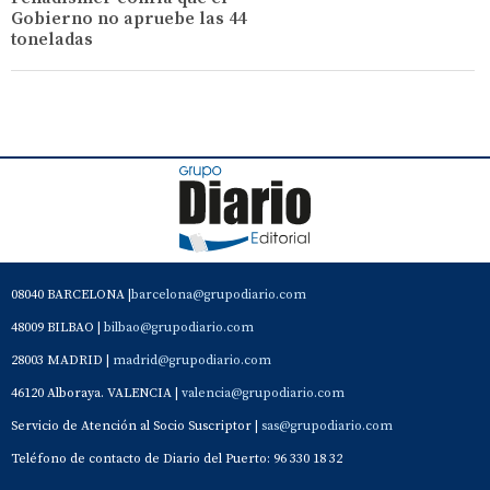
Gobierno no apruebe las 44
toneladas
08040 BARCELONA |
barcelona@grupodiario.com
48009 BILBAO |
bilbao@grupodiario.com
28003 MADRID |
madrid@grupodiario.com
46120 Alboraya. VALENCIA |
valencia@grupodiario.com
Servicio de Atención al Socio Suscriptor |
sas@grupodiario.com
Teléfono de contacto de Diario del Puerto: 96 330 18 32