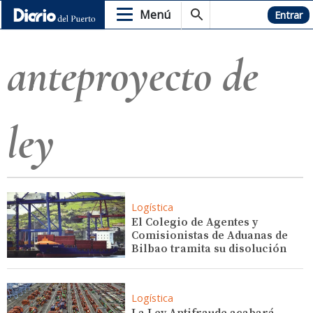
Menú
Hemeroteca
Entrar
anteproyecto de
ley
Logística
El Colegio de Agentes y
Comisionistas de Aduanas de
Bilbao tramita su disolución
Logística
La Ley Antifraude acabará