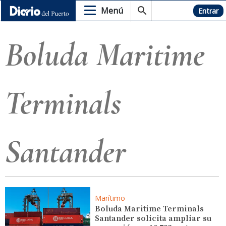
Menú
Hemeroteca
Entrar
Boluda Maritime
Terminals
Santander
Marítimo
Boluda Maritime Terminals
Santander solicita ampliar su