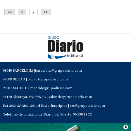
<<
1
2
>>
08040 BARCELONA |
barcelona@grupodiario.com
48009 BILBAO |
bilbao@grupodiario.com
28003 MADRID |
madrid@grupodiario.com
46120 Alboraya. VALENCIA |
valencia@grupodiario.com
Servicio de Atención al Socio Suscriptor |
sas@grupodiario.com
Teléfono de contacto de Diario del Puerto: 96 330 18 32
Contacto
Aviso Legal
Quiénes somos
Política de privacidad