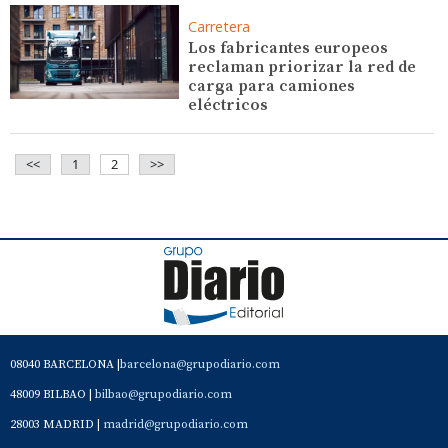
Carretera
Los fabricantes europeos
reclaman priorizar la red de
carga para camiones
eléctricos
<<
1
2
>>
08040 BARCELONA |
barcelona@grupodiario.com
48009 BILBAO |
bilbao@grupodiario.com
28003 MADRID |
madrid@grupodiario.com