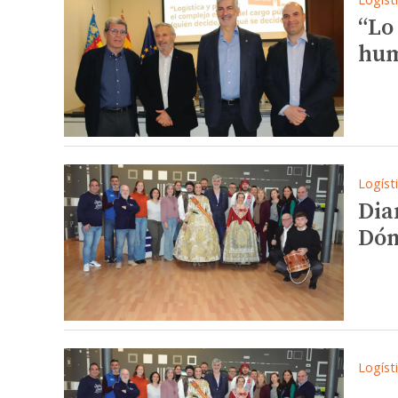
“Lo 
hum
Logíst
Diar
Dóm
Logíst