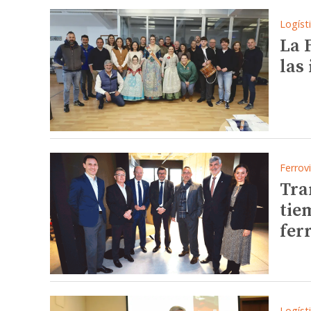
Logíst
La F
las
Ferrovi
Tra
tie
fer
Logíst