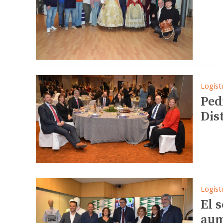
Logíst
Ped
Dis
Logíst
El 
aum