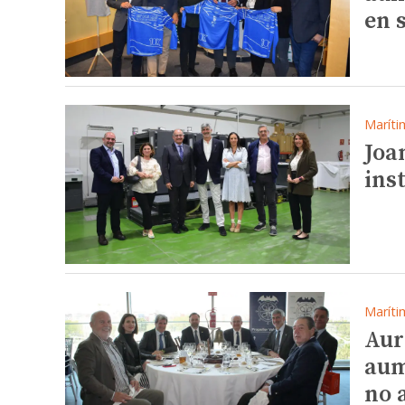
en 
Maríti
Joa
ins
Maríti
Aur
aum
no 