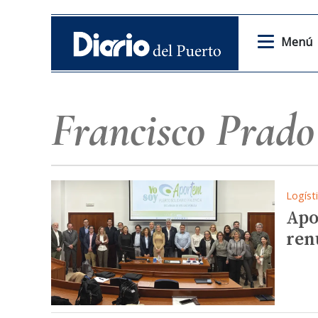
Menú
Francisco Prado
Logíst
Apo
ren