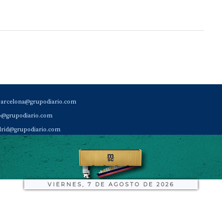
barcelona@grupodiario.com
ao@grupodiario.com
rid@grupodiario.com
ENCIA |
valencia@grupodiario.com
al Socio Suscriptor |
sas@grupodiario.com
de Diario del Puerto: 96 330 18 32
VIERNES, 7 DE AGOSTO DE 2026