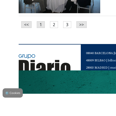
<<
1
2
3
>>
08040 BARCELONA |
48009 BILBAO |
bilb
28003 MADRID |
mad
46120 Alboraya. VAL
Servicio de Atención 
Teléfono de contacto 
⚙
Cookies