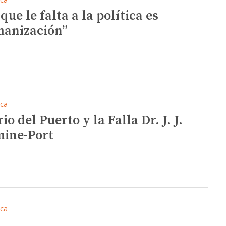
que le falta a la política es
anización”
ica
io del Puerto y la Falla Dr. J. J.
ine-Port
ica