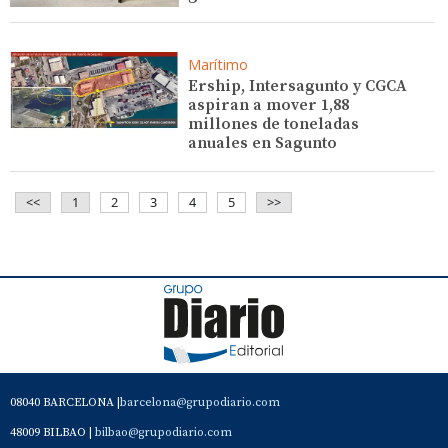
Marítimo
Ership, Intersagunto y CGCA
aspiran a mover 1,88
millones de toneladas
anuales en Sagunto
<<
1
2
3
4
5
>>
08040 BARCELONA |
barcelona@grupodiario.com
48009 BILBAO |
bilbao@grupodiario.com