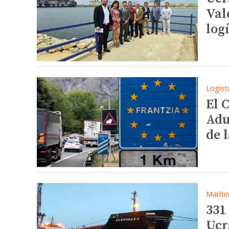
Val
log
Logíst
El 
Adu
de 
Maríti
331
Ucr