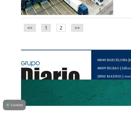
<<
1
2
>>
08040 BARCELONA |
48009 BILBAO |
bilb
28003 MADRID |
mad
46120 Alboraya. VAL
Servicio de Atención 
Teléfono de contacto 
⚙
Cookies