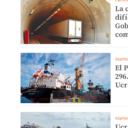
La 
difí
Gob
com
Maríti
El 
296
Ucr
Maríti
Ucr