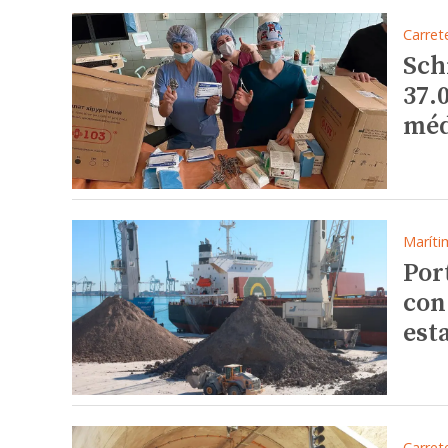
Carret
Sch
37.
méd
Maríti
Por
con
est
Carret