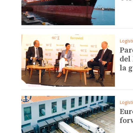
Logíst
Par
del
la 
Logíst
Eur
for