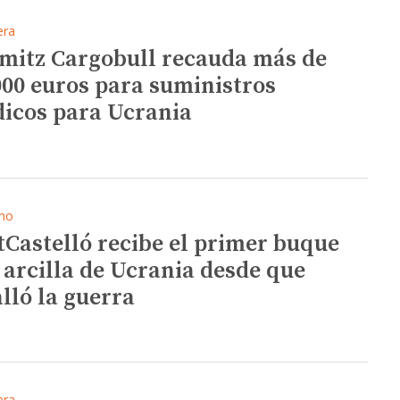
era
mitz Cargobull recauda más de
000 euros para suministros
icos para Ucrania
mo
tCastelló recibe el primer buque
 arcilla de Ucrania desde que
alló la guerra
era