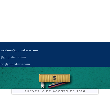
barcelona@grupodiario.com
ao@grupodiario.com
rid@grupodiario.com
ENCIA |
valencia@grupodiario.com
al Socio Suscriptor |
sas@grupodiario.com
de Diario del Puerto: 96 330 18 32
JUEVES, 6 DE AGOSTO DE 2026