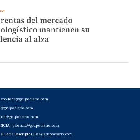
ica
 rentas del mercado
ologístico mantienen su
dencia al alza
barcelona@grupodiario.com
ao@grupodiario.com
rid@grupodiario.com
ENCIA |
valencia@grupodiario.com
al Socio Suscriptor |
sas@grupodiario.com