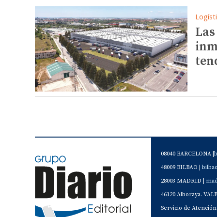
Logíst
Las
inm
ten
08040 BARCELONA |
48009 BILBAO |
bilb
28003 MADRID |
mad
46120 Alboraya. VAL
Servicio de Atención 