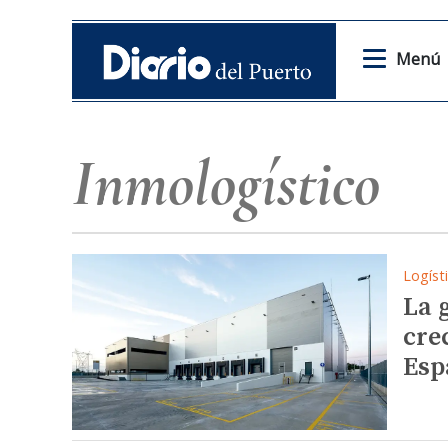
Menú
Inmologístico
Logíst
La 
cre
Esp