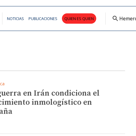
Hemer
NOTICIAS
PUBLICACIONES
QUIEN ES QUIEN
ica
guerra en Irán condiciona el
cimiento inmologístico en
aña