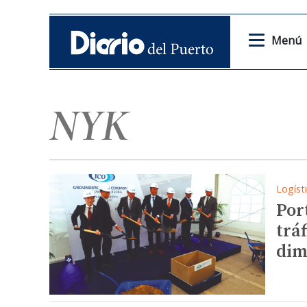
Menú
NYK
Logíst
Por
trá
dim