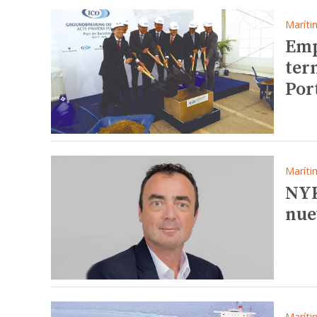
Maríti
Emp
ter
Por
Maríti
NYK
nue
Maríti