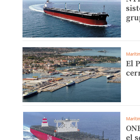
sis
gru
Maríti
El 
cer
Maríti
ONE
el 