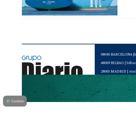
08040 BARCELONA |
48009 BILBAO |
bilb
28003 MADRID |
mad
46120 Alboraya. VAL
Servicio de Atención 
Teléfono de contacto 
⚙
Cookies