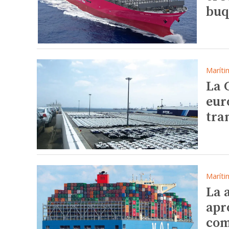
buq
Maríti
La 
eur
tra
Maríti
La 
apr
com