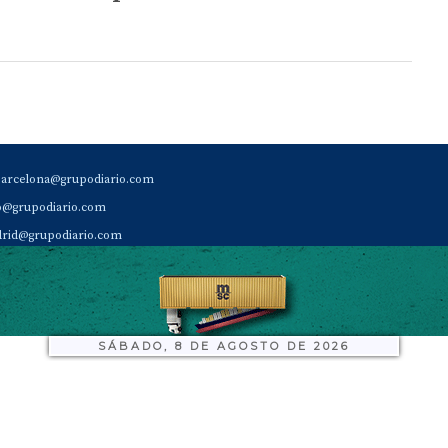
barcelona@grupodiario.com
ao@grupodiario.com
rid@grupodiario.com
ENCIA |
valencia@grupodiario.com
al Socio Suscriptor |
sas@grupodiario.com
de Diario del Puerto: 96 330 18 32
SÁBADO, 8 DE AGOSTO DE 2026