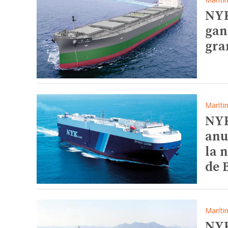
NYK
gan
gra
Maríti
NYK
anu
la 
de 
Maríti
NYK